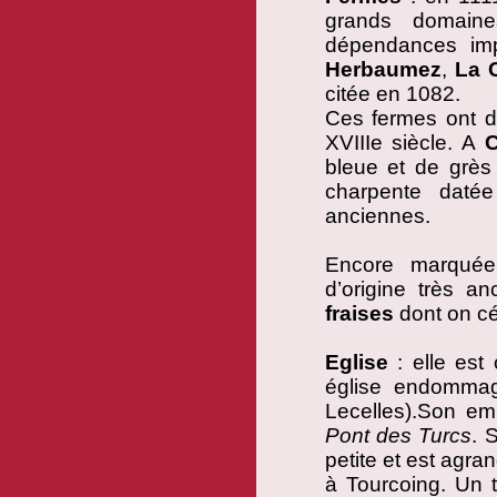
grands domaine
dépendances im
Herbaumez
,
La 
citée en 1082.
Ces fermes ont d
XVIIIe siècle. A
C
bleue et de grès
charpente daté
anciennes.
Encore marquée 
d’origine très a
fraises
dont on cé
Eglise
: elle est 
église endommagé
Lecelles).Son emp
Pont des Turcs
. 
petite et est agra
à Tourcoing. Un 