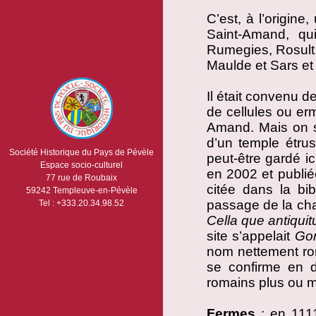
C’est, à l’origine
Saint-Amand, qu
Rumegies, Rosult,
Maulde et Sars et
Il était convenu 
de cellules ou er
Amand. Mais on sa
d’un temple étrus
Société Historique du Pays de Pévèle
peut-être gardé ic
Espace socio-culturel
en 2002 et publié
77 rue de Roubaix
citée dans la bib
59242 Templeuve-en-Pévèle
passage de la char
Tel : +333.20.34.98.52
Cella que antiquit
site s’appelait
Gon
nom nettement ro
se confirme en d
romains plus ou m
Fermes
: en 111